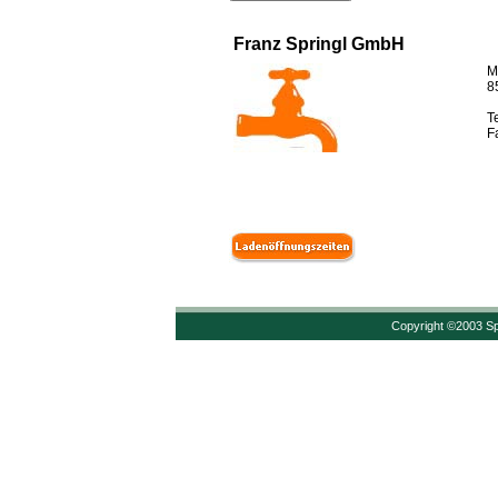
Franz Springl GmbH
M
8
T
F
Copyright ©2003 Sp