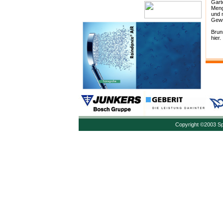
Garte
Meng
und m
Gew
Brun
hier.
Copyright ©2003 Sp