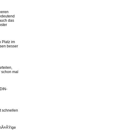
weren
bedeutend
 auch das
ster
 Platz im
sen besser
rteilen,
r schon mal
 DIN-
t schnellen
lmÃ¤ÃŸige