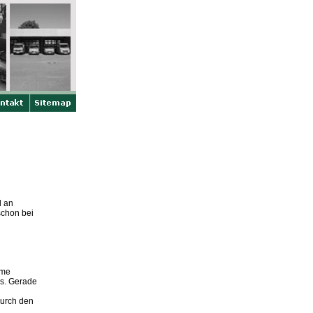
l an
schon bei
rme
us. Gerade
durch den