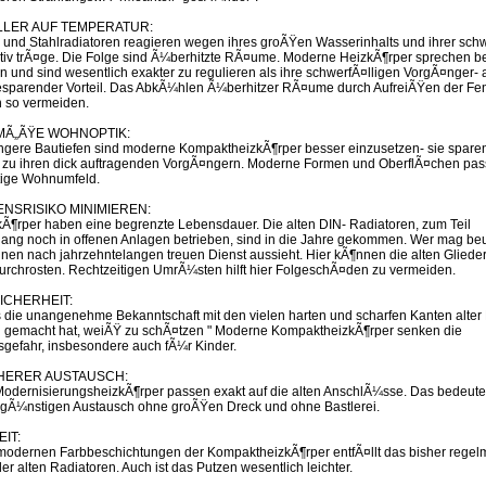
LLER AUF TEMPERATUR:
 und Stahlradiatoren reagieren wegen ihres groÃŸen Wasserinhalts und ihrer sch
ativ trÃ¤ge. Die Folge sind Ã¼berhitzte RÃ¤ume. Moderne HeizkÃ¶rper sprechen 
an und sind wesentlich exakter zu regulieren als ihre schwerfÃ¤lligen VorgÃ¤nger-
esparender Vorteil. Das AbkÃ¼hlen Ã¼berhitzer RÃ¤ume durch AufreiÃŸen der Fen
h so vermeiden.
EMÃ„ÃŸE WOHNOPTIK:
ngere Bautiefen sind moderne KompaktheizkÃ¶rper besser einzusetzen- sie sparen
zu ihren dick auftragenden VorgÃ¤ngern. Moderne Formen und OberflÃ¤chen pas
tige Wohnumfeld.
ENSRISIKO MINIMIEREN:
Ã¶rper haben eine begrenzte Lebensdauer. Die alten DIN- Radiatoren, zum Teil
lang noch in offenen Anlagen betrieben, sind in die Jahre gekommen. Wer mag beu
ihnen nach jahrzehntelangen treuen Dienst aussieht. Hier kÃ¶nnen die alten Gliede
durchrosten. Rechtzeitigen UmrÃ¼sten hilft hier FolgeschÃ¤den zu vermeiden.
SICHERHEIT:
 die unangenehme Bekanntschaft mit den vielen harten und scharfen Kanten alter
 gemacht hat, weiÃŸ zu schÃ¤tzen " Moderne KompaktheizkÃ¶rper senken die
sgefahr, insbesondere auch fÃ¼r Kinder.
CHERER AUSTAUSCH:
ModernisierungsheizkÃ¶rper passen exakt auf die alten AnschlÃ¼sse. Das bedeute
gÃ¼nstigen Austausch ohne groÃŸen Dreck und ohne Bastlerei.
EIT:
modernen Farbbeschichtungen der KompaktheizkÃ¶rper entfÃ¤llt das bisher rege
er alten Radiatoren. Auch ist das Putzen wesentlich leichter.