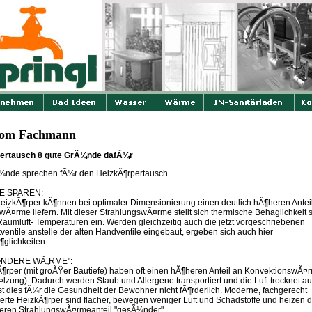
vom Fachmann
ertausch 8 gute GrÃ¼nde dafÃ¼r
Ã¼nde sprechen fÃ¼r den HeizkÃ¶rpertausch
IE SPAREN:
izkÃ¶rper kÃ¶nnen bei optimaler Dimensionierung einen deutlich hÃ¶heren Antei
wÃ¤rme liefern. Mit dieser StrahlungswÃ¤rme stellt sich thermische Behaglichkeit 
Raumluft- Temperaturen ein. Werden gleichzeitig auch die jetzt vorgeschriebenen
ventile anstelle der alten Handventile eingebaut, ergeben sich auch hier
glichkeiten.
œNDERE WÃ„RME":
Ã¶rper (mit groÃŸer Bautiefe) haben oft einen hÃ¶heren Anteil an KonvektionswÃ¤
lzung). Dadurch werden Staub und Allergene transportiert und die Luft trocknet a
ist dies fÃ¼r die Gesundheit der Bewohner nicht fÃ¶rderlich. Moderne, fachgerecht
erte HeizkÃ¶rper sind flacher, bewegen weniger Luft und Schadstoffe und heizen 
heren StrahlungswÃ¤rmeanteil "gesÃ¼nder".