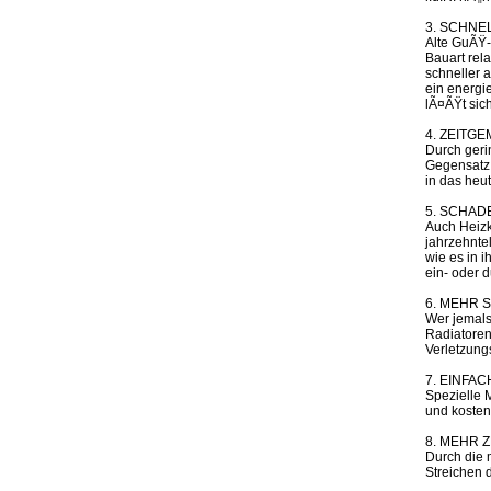
3. SCHNE
Alte GuÃŸ-
Bauart rel
schneller 
ein energi
lÃ¤ÃŸt sic
4. ZEITG
Durch geri
Gegensatz 
in das heu
5. SCHAD
Auch Heizk
jahrzehnte
wie es in 
ein- oder 
6. MEHR 
Wer jemals
Radiatoren
Verletzung
7. EINFA
Spezielle 
und kosten
8. MEHR Z
Durch die 
Streichen d