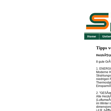
Tipps 
HeizkÃ¶rp
8 gute Gr
1. ENERG
Moderne He
Strahlungs
niedrigen 
Thermostat
EinsparmÃ¶
2. "GESÃ
Alte Heizk
(LuftumwÃ¤
im Winter 
dimensioni
i.d.R. hÃ¶